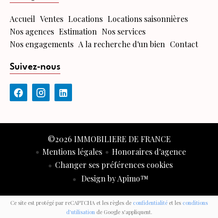
Accueil
Ventes
Locations
Locations saisonnières
Nos agences
Estimation
Nos services
Nos engagements
A la recherche d'un bien
Contact
Suivez-nous
©2026 IMMOBILIERE DE FRANCE
Mentions légales
Honoraires d'agence
Changer ses préférences cookies
Design by
Apimo™
Ce site est protégé par reCAPTCHA et les règles de
confidentialité
et les
conditions
d'utilisation
de Google s'appliquent.