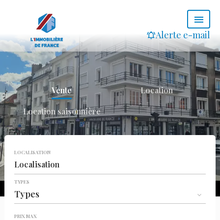
Alerte e-mail
Vente
Location
Location saisonnière
LOCALISATION
Localisation
TYPES
Types
PRIX MAX