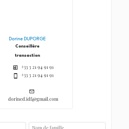
Dorine DUPORGE
Conseillère
transaction
+33 3 21 94 91 91
+33 3 21 94 91 91
dorined.idf@gmail.com