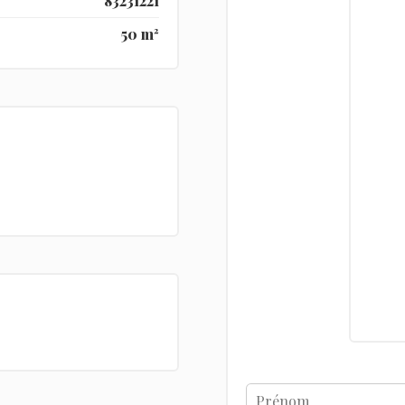
83231221
50 m²