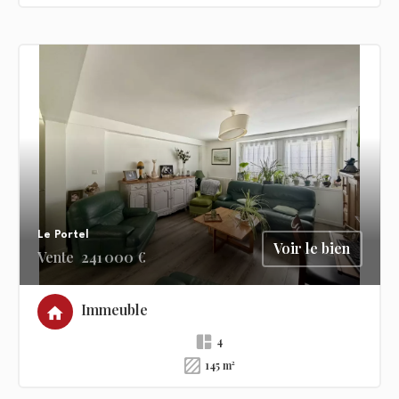
Le Portel
Voir le bien
Vente
241 000 €
Immeuble
4
145 m²