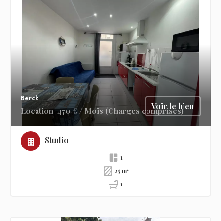
Berck
Voir le bien
Location
470 € / Mois (Charges comprises)
Studio
1
25 m²
1