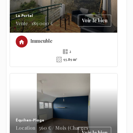
Le Portel
Voir le bien
Vente
189 000 €
Immeuble
2
93.89 m²
Équihen-Plage
Location
560 € / Mois (Charges
Voir le bien