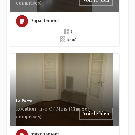
comprises)
Appartement
3
47 m²
Le Portel
Location
470 € / Mois (Charges
Voir le bien
comprises)
Appartement