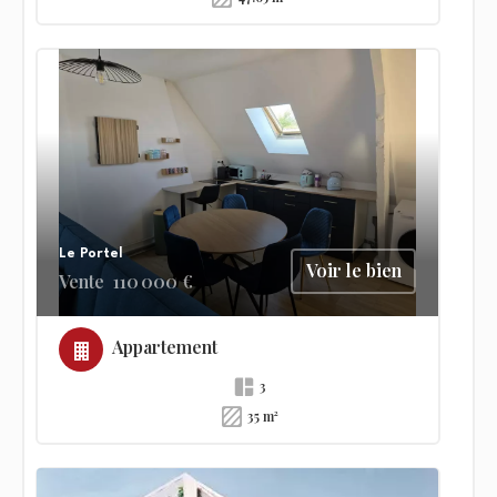
Le Portel
Voir le bien
Vente
110 000 €
Appartement
3
35 m²