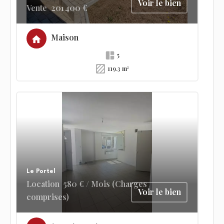
Voir le bien
Vente
201 400 €
Maison
5
119.3 m²
Le Portel
Location
580 € / Mois (Charges
Voir le bien
comprises)