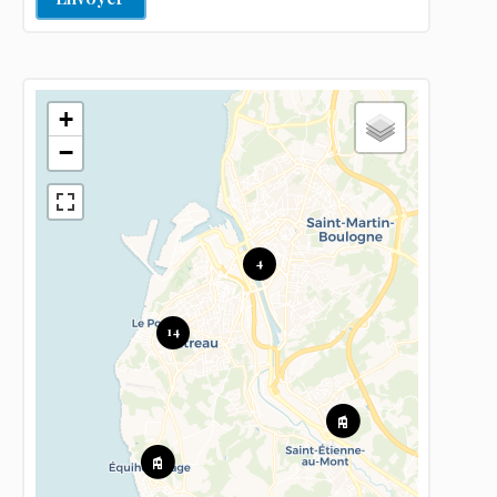
+
−
4
14