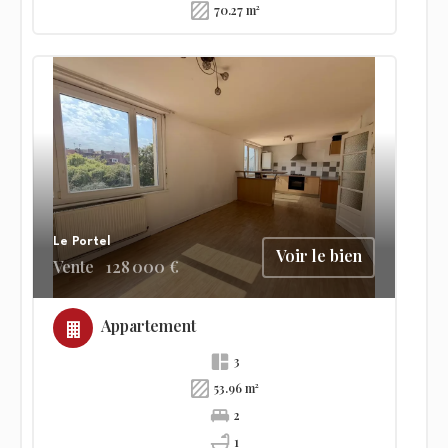
70.27 m²
Le Portel
Voir le bien
Vente
128 000 €
Appartement
3
53.96 m²
2
1