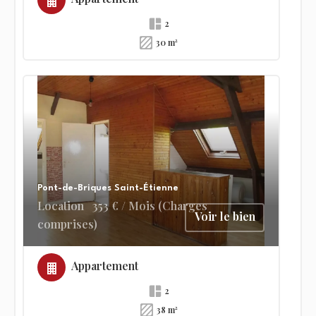
2
30 m²
Pont-de-Briques Saint-Étienne
Location
353 € / Mois (Charges
Voir le bien
comprises)
Appartement
2
38 m²