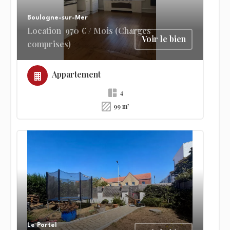
Boulogne-sur-Mer
Location
970 € / Mois (Charges
Voir le bien
comprises)
Appartement
4
99 m²
Le Portel