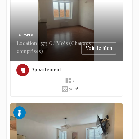
Le Portel
Location
573 € / Mois (Charges
Voir le bien
comprises)
Appartement
2
52 m²
Exclusivité