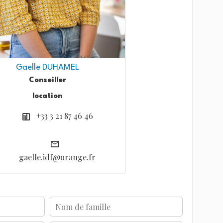
Gaelle DUHAMEL
Conseiller
location
+33 3 21 87 46 46
gaelle.idf@orange.fr