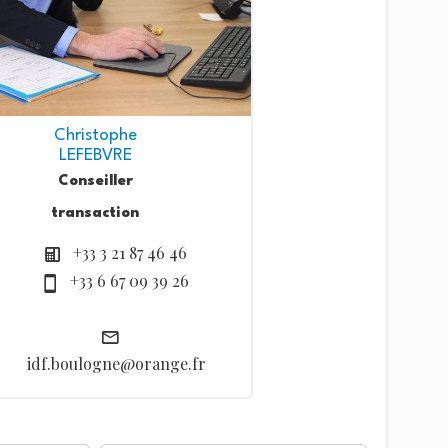
Christophe
LEFEBVRE
Conseiller
transaction
+33 3 21 87 46 46
+33 6 67 09 39 26
idf.boulogne@orange.fr