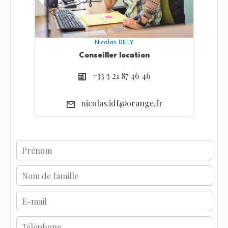
Nicolas DILLY
Conseiller location
+33 3 21 87 46 46
nicolas.idf@orange.fr