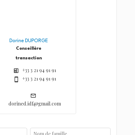
Dorine DUPORGE
Conseillère
transaction
+33 3 21 94 91 91
+33 3 21 94 91 91
dorined.idf@gmail.com