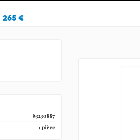
265 €
83230887
1 pièce