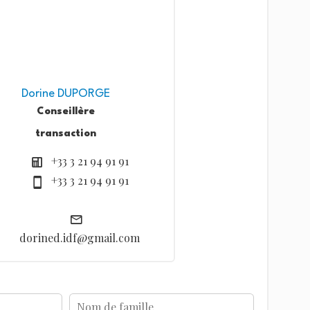
Dorine DUPORGE
Conseillère
transaction
+33 3 21 94 91 91
+33 3 21 94 91 91
dorined.idf@gmail.com