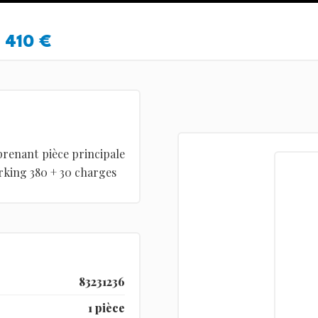
410 €
renant pièce principale
arking 380 + 30 charges
83231236
1 pièce