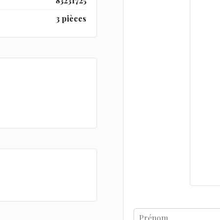
83231725
3 pièces