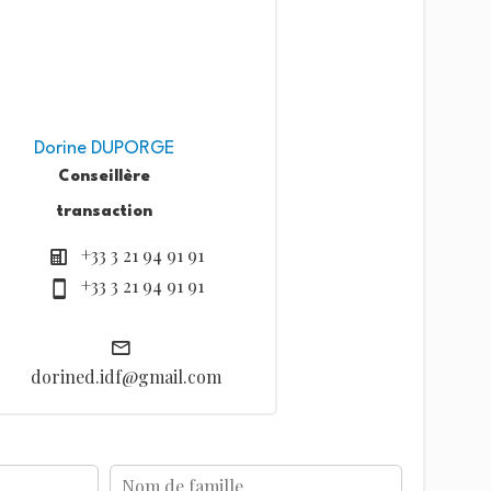
Dorine DUPORGE
Conseillère
transaction
+33 3 21 94 91 91
+33 3 21 94 91 91
dorined.idf@gmail.com