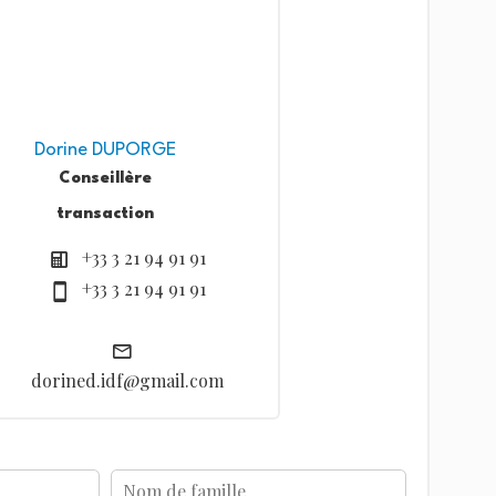
Dorine DUPORGE
Conseillère
transaction
+33 3 21 94 91 91
+33 3 21 94 91 91
dorined.idf@gmail.com