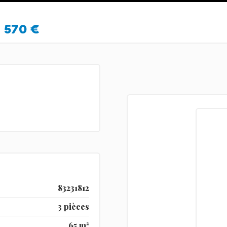
570 €
83231812
3 pièces
65 m²