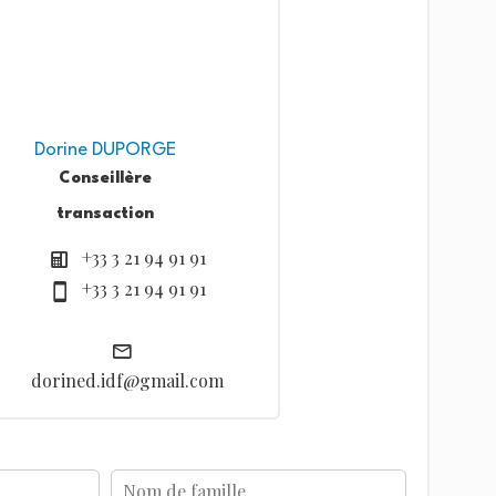
Dorine DUPORGE
Conseillère
transaction
+33 3 21 94 91 91
+33 3 21 94 91 91
dorined.idf@gmail.com