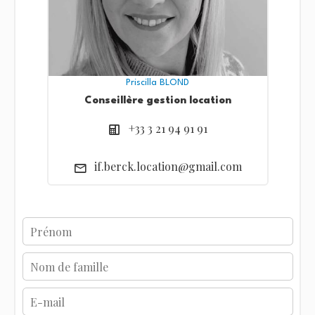
Priscilla BLOND
Conseillère gestion location
+33 3 21 94 91 91
if.berck.location@gmail.com