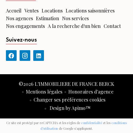
Accueil
Ventes
Locations
Locations saisonnières
Nos agences
Estimation
Nos services
Nos engagements
A la recherche d'un bien
Contact
Suivez-nous
©2026 L'IMMOBILIERE DE FRANCE BERCK
Mentions légales
Honoraires d'agence
Changer ses préférences cookies
Design by
Apimo™
Ce site est protégé par reCAPTCHA et les règles de
confidentialité
et les
conditions
d'utilisation
de Google s'appliquent.