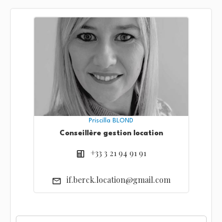
Priscilla BLOND
Conseillère gestion location
+33 3 21 94 91 91
if.berck.location@gmail.com