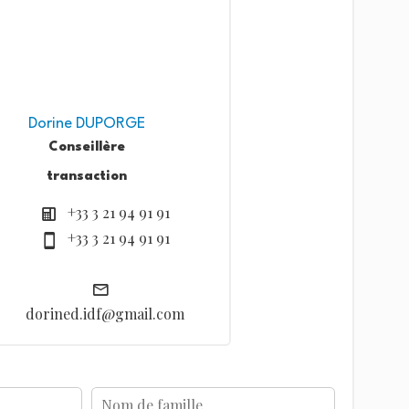
Dorine DUPORGE
Conseillère
transaction
+33 3 21 94 91 91
+33 3 21 94 91 91
dorined.idf@gmail.com