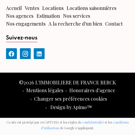
Accueil
Ventes
Locations
Locations saisonnières
Nos agences
Estimation
Nos services
Nos engagements
A la recherche d'un bien
Contact
Suivez-nous
©2026 L'IMMOBILIERE DE FRANCE BERCK
Mentions légales
Honoraires d'agence
Changer ses préférences cookies
Design by
Apimo™
Ce site est protégé par reCAPTCHA et les règles de
confidentialité
et les
conditions
d'utilisation
de Google s'appliquent.