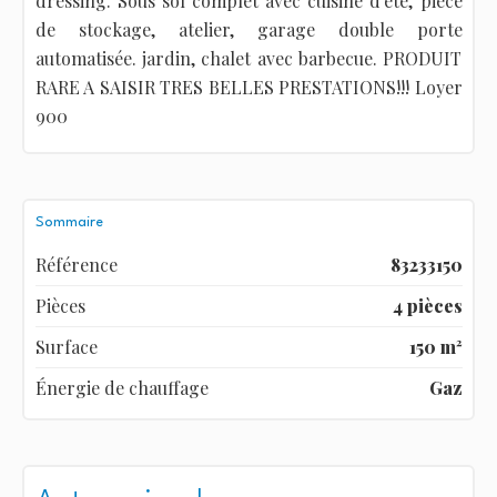
dressing. Sous sol complet avec cuisine d'été, pièce
de stockage, atelier, garage double porte
automatisée. jardin, chalet avec barbecue. PRODUIT
RARE A SAISIR TRES BELLES PRESTATIONS!!! Loyer
900
Sommaire
Référence
83233150
Pièces
4 pièces
Surface
150 m²
Énergie de chauffage
Gaz