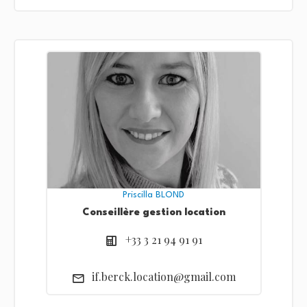
Priscilla BLOND
Conseillère gestion location
+33 3 21 94 91 91
if.berck.location@gmail.com