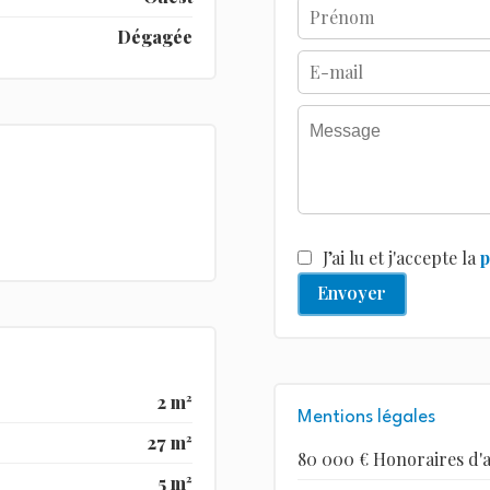
Dégagée
J’ai lu et j'accepte la
p
Envoyer
2 m²
Mentions légales
27 m²
80 000 € Honoraires d'
5 m²