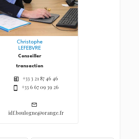
Christophe
LEFEBVRE
Conseiller
transaction
+33 3 21 87 46 46
+33 6 67 09 39 26
idf.boulogne@orange.fr