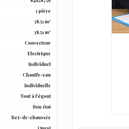
84928759
1 pièce
38.51 m²
38.51 m²
Convecteur
Electrique
Individuel
Chauffe-eau
Individuelle
Tout à l'égout
Bon état
Rez-de-chaussée
Ouest