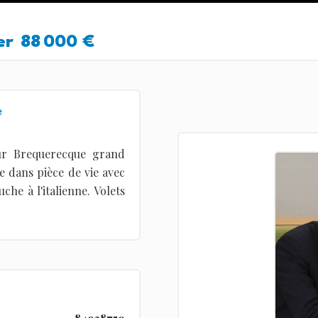
er
88 000 €
e
ur Brequerecque grand
e dans pièce de vie avec
che à l'italienne. Volets