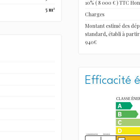
10% ( 8 000 € ) TTC Hon
5 m²
Charges
Montant estimé des dép
standard, établi à partir
940€
Efficacité 