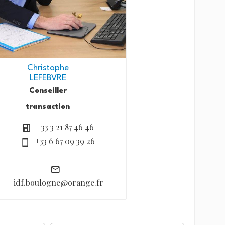
Christophe
LEFEBVRE
Conseiller
transaction
+33 3 21 87 46 46
+33 6 67 09 39 26
idf.boulogne@orange.fr