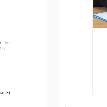
lifiée
ée)
iants)