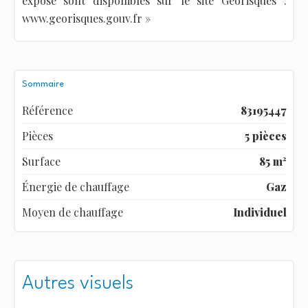
exposé sont disponibles sur le site Géorisques :
www.georisques.gouv.fr »
Sommaire
Référence
83195447
Pièces
5 pièces
Surface
85 m²
Énergie de chauffage
Gaz
Moyen de chauffage
Individuel
Autres visuels