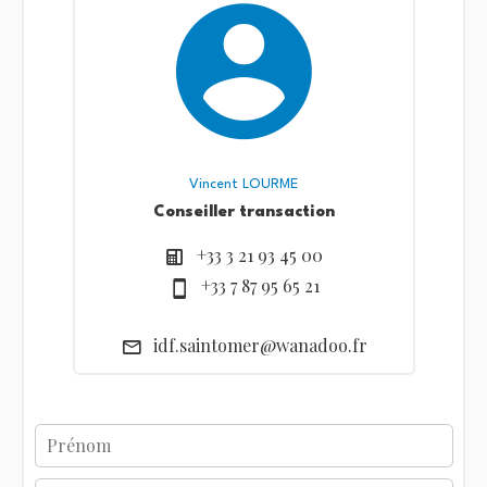
Vincent LOURME
Conseiller transaction
+33 3 21 93 45 00
+33 7 87 95 65 21
idf.saintomer@wanadoo.fr